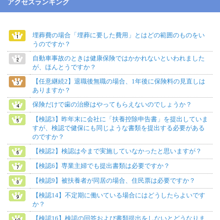
アクセスランキング
埋葬費の場合「埋葬に要した費用」とはどの範囲のものをい
うのですか？
自動車事故のときは健康保険ではかかれないといわれました
が、ほんとうですか？
【任意継続2】退職後無職の場合、1年後に保険料の見直しは
ありますか？
保険だけで歯の治療はやってもらえないのでしょうか？
【検認3】昨年末に会社に「扶養控除申告書」を提出していま
すが、検認で健保にも同じような書類を提出する必要がある
のですか？
【検認2】検認は今まで実施していなかったと思いますが？
【検認6】専業主婦でも提出書類は必要ですか？
【検認9】被扶養者が同居の場合、住民票は必要ですか？
【検認14】不定期に働いている場合にはどうしたらよいです
か？
【検認16】検認の回答および書類提出をしないとどうなりま